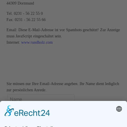
44309 Dortmund
Tel. 0231 - 56 22 55 0
Fax: 0231 - 56 22 55 66
Email:
Diese E-Mail-Adresse ist vor Spambots geschützt! Zur Anzeige
muss JavaScript eingeschaltet sein.
Internet:
www.rundholz.com
Newsletter
Sie müssen nur Ihre Email-Adresse angeben. Ihr Name dient lediglich
zur persönlichen Anrede.