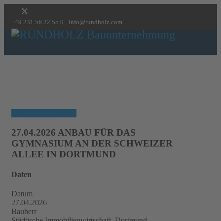
+49 231 56 22 55 0
info@rundholz.com
Startseite
Unternehmen
Bauen
Referenzen
Karriere
Kontakt
Presse / News
zurück zur Übersicht
27.04.2026 ANBAU FÜR DAS
GYMNASIUM AN DER SCHWEIZER
ALLEE IN DORTMUND
Daten
Datum
27.04.2026
Bauherr
Städtische Immobilienwirtschaft, Dortmund