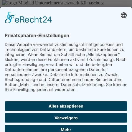
Copyright © 2020 - 2026 RUNDHOLZ Bauunternehmung
Impressum
Datenschutz
Barrierefreiheitserklärung
Cookie-Einstellungen
Webdesign & SEO by
IK-Websites
Startseite
Unternehmen
Bauen
Containerdienst
Fomulare/Prospekte
Referenzen
Karriere
Kontakt
Presse / News
Aktuelles